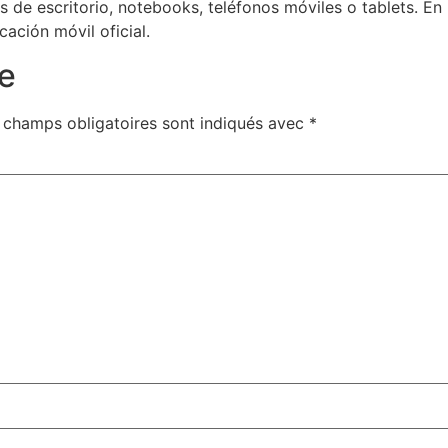
 de escritorio, notebooks, teléfonos móviles o tablets. En
ación móvil oficial.
e
 champs obligatoires sont indiqués avec
*