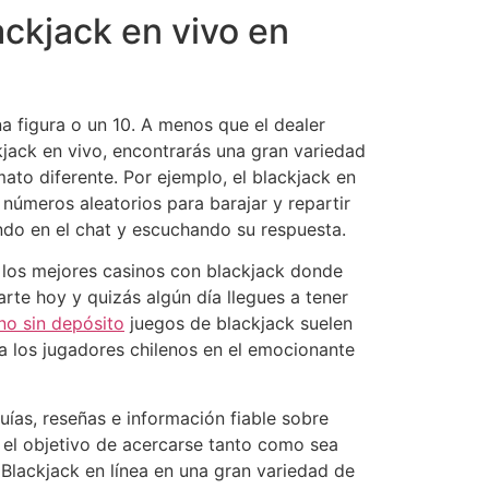
ackjack en vivo en
a figura o un 10. A menos que el dealer
kjack en vivo, encontrarás una gran variedad
ato diferente. Por ejemplo, el blackjack en
números aleatorios para barajar y repartir
endo en el chat y escuchando su respuesta.
e los mejores casinos con blackjack donde
te hoy y quizás algún día llegues a tener
no sin depósito
juegos de blackjack suelen
 a los jugadores chilenos en el emocionante
uías, reseñas e información fiable sobre
n el objetivo de acercarse tanto como sea
r Blackjack en línea en una gran variedad de