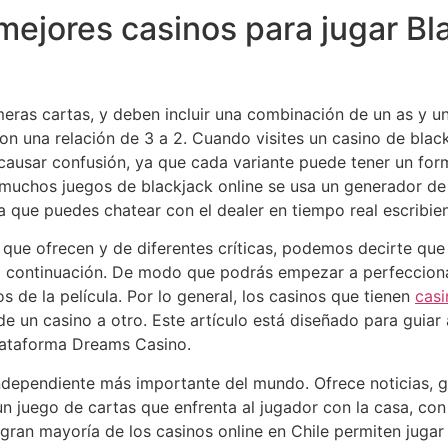
 mejores casinos para jugar Bl
eras cartas, y deben incluir una combinación de un as y un
con una relación de 3 a 2. Cuando visites un casino de blac
causar confusión, ya que cada variante puede tener un form
n muchos juegos de blackjack online se usa un generador de 
da que puedes chatear con el dealer en tiempo real escribi
as que ofrecen y de diferentes críticas, podemos decirte qu
a continuación. De modo que podrás empezar a perfeccionar
s de la película. Por lo general, los casinos que tienen
casi
 de un casino a otro. Este artículo está diseñado para guiar
plataforma Dreams Casino.
independiente más importante del mundo. Ofrece noticias, g
un juego de cartas que enfrenta al jugador con la casa, co
a gran mayoría de los casinos online en Chile permiten juga