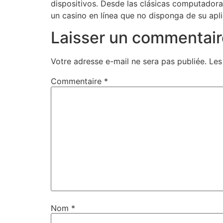
dispositivos. Desde las clásicas computadoras
un casino en línea que no disponga de su aplic
Laisser un commentair
Votre adresse e-mail ne sera pas publiée.
Les
Commentaire
*
Nom
*