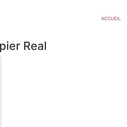
ACCUEIL
pier Real