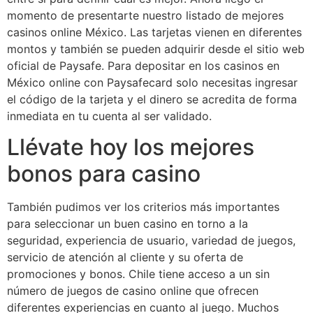
momento de presentarte nuestro listado de mejores
casinos online México. Las tarjetas vienen en diferentes
montos y también se pueden adquirir desde el sitio web
oficial de Paysafe. Para depositar en los casinos en
México online con Paysafecard solo necesitas ingresar
el código de la tarjeta y el dinero se acredita de forma
inmediata en tu cuenta al ser validado.
Llévate hoy los mejores
bonos para casino
También pudimos ver los criterios más importantes
para seleccionar un buen casino en torno a la
seguridad, experiencia de usuario, variedad de juegos,
servicio de atención al cliente y su oferta de
promociones y bonos. Chile tiene acceso a un sin
número de juegos de casino online que ofrecen
diferentes experiencias en cuanto al juego. Muchos