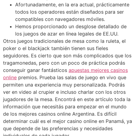
Afortunadamente, en la era actual, prácticamente
todos los operadores están diseñados para ser
compatibles con navegadores móviles.
Hemos proporcionado un desglose detallado de
los juegos de azar en línea legales de EE.UU.
Otros juegos tradicionales de mesa como la ruleta, el
poker o el blackjack también tienen sus fieles
seguidores. Es cierto que son más complicados que los
tragamonedas, pero con un poco de práctica podrás
conseguir ganar fantásticos
apuestas mejores casinos
online
premios. Prueba las salas de juego en vivo que
permiten una experiencia muy personalizada. Podrás
ver en video al crupier e incluso charlar con los otros
jugadores de la mesa. Encontrá en este artículo toda la
información que necesitás para empezar en el mundo
de los mejores casinos online Argentina. Es difícil
determinar cuál es el mejor casino online en Panamá, ya
que depende de las preferencias y necesidades
individuales de cada jugador.