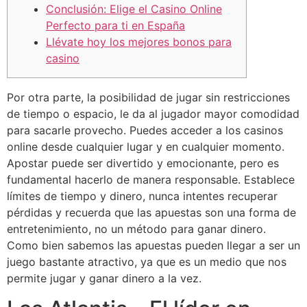
Conclusión: Elige el Casino Online
Perfecto para ti en España
Llévate hoy los mejores bonos para
casino
Por otra parte, la posibilidad de jugar sin restricciones
de tiempo o espacio, le da al jugador mayor comodidad
para sacarle provecho. Puedes acceder a los casinos
online desde cualquier lugar y en cualquier momento.
Apostar puede ser divertido y emocionante, pero es
fundamental hacerlo de manera responsable. Establece
límites de tiempo y dinero, nunca intentes recuperar
pérdidas y recuerda que las apuestas son una forma de
entretenimiento, no un método para ganar dinero.
Como bien sabemos las apuestas pueden llegar a ser un
juego bastante atractivo, ya que es un medio que nos
permite jugar y ganar dinero a la vez.