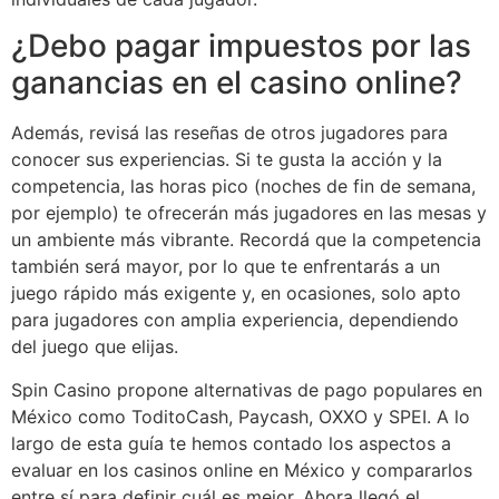
¿Debo pagar impuestos por las
ganancias en el casino online?
Además, revisá las reseñas de otros jugadores para
conocer sus experiencias. Si te gusta la acción y la
competencia, las horas pico (noches de fin de semana,
por ejemplo) te ofrecerán más jugadores en las mesas y
un ambiente más vibrante. Recordá que la competencia
también será mayor, por lo que te enfrentarás a un
juego rápido más exigente y, en ocasiones, solo apto
para jugadores con amplia experiencia, dependiendo
del juego que elijas.
Spin Casino propone alternativas de pago populares en
México como ToditoCash, Paycash, OXXO y SPEI. A lo
largo de esta guía te hemos contado los aspectos a
evaluar en los casinos online en México y compararlos
entre sí para definir cuál es mejor. Ahora llegó el