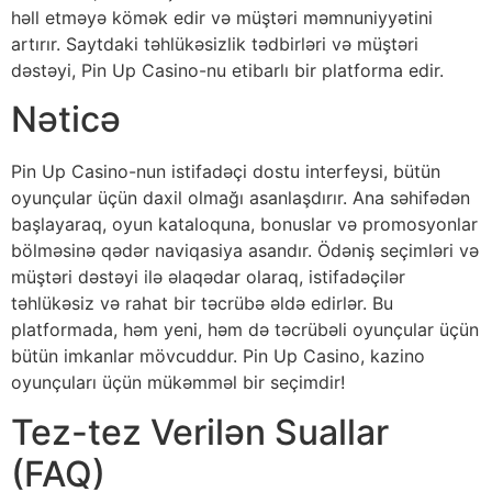
həll etməyə kömək edir və müştəri məmnuniyyətini
artırır. Saytdaki təhlükəsizlik tədbirləri və müştəri
dəstəyi, Pin Up Casino-nu etibarlı bir platforma edir.
Nəticə
Pin Up Casino-nun istifadəçi dostu interfeysi, bütün
oyunçular üçün daxil olmağı asanlaşdırır. Ana səhifədən
başlayaraq, oyun kataloquna, bonuslar və promosyonlar
bölməsinə qədər naviqasiya asandır. Ödəniş seçimləri və
müştəri dəstəyi ilə əlaqədar olaraq, istifadəçilər
təhlükəsiz və rahat bir təcrübə əldə edirlər. Bu
platformada, həm yeni, həm də təcrübəli oyunçular üçün
bütün imkanlar mövcuddur. Pin Up Casino, kazino
oyunçuları üçün mükəmməl bir seçimdir!
Tez-tez Verilən Suallar
(FAQ)