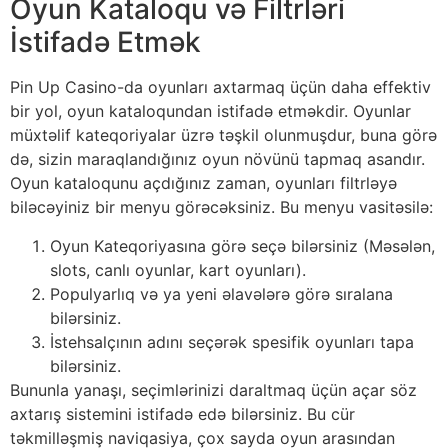
Oyun Kataloqu və Filtrləri
İstifadə Etmək
Pin Up Casino-da oyunları axtarmaq üçün daha effektiv
bir yol, oyun kataloqundan istifadə etməkdir. Oyunlar
müxtəlif kateqoriyalar üzrə təşkil olunmuşdur, buna görə
də, sizin maraqlandığınız oyun növünü tapmaq asandır.
Oyun kataloqunu açdığınız zaman, oyunları filtrləyə
biləcəyiniz bir menyu görəcəksiniz. Bu menyu vasitəsilə:
Oyun Kateqoriyasına görə seçə bilərsiniz (Məsələn,
slots, canlı oyunlar, kart oyunları).
Populyarlıq və ya yeni əlavələrə görə sıralana
bilərsiniz.
İstehsalçının adını seçərək spesifik oyunları tapa
bilərsiniz.
Bununla yanaşı, seçimlərinizi daraltmaq üçün açar söz
axtarış sistemini istifadə edə bilərsiniz. Bu cür
təkmilləşmiş naviqasiya, çox sayda oyun arasından