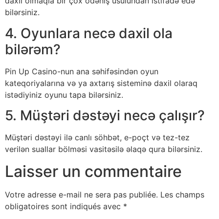
daxil olmaqla bir çox ödəniş üsulundan istifadə edə
bilərsiniz.
4. Oyunlara necə daxil ola
bilərəm?
Pin Up Casino-nun ana səhifəsindən oyun
kateqoriyalarına və ya axtarış sisteminə daxil olaraq
istədiyiniz oyunu tapa bilərsiniz.
5. Müştəri dəstəyi necə çalışır?
Müştəri dəstəyi ilə canlı söhbət, e-poçt və tez-tez
verilən suallar bölməsi vasitəsilə əlaqə qura bilərsiniz.
Laisser un commentaire
Votre adresse e-mail ne sera pas publiée.
Les champs
obligatoires sont indiqués avec
*