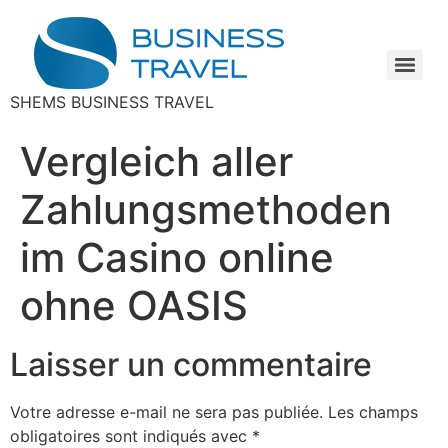
SHEMS BUSINESS TRAVEL
Vergleich aller
Zahlungsmethoden
im Casino online
ohne OASIS
Laisser un commentaire
Votre adresse e-mail ne sera pas publiée.
Les champs
obligatoires sont indiqués avec
*