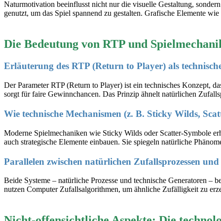
Naturmotivation beeinflusst nicht nur die visuelle Gestaltung, sonder
genutzt, um das Spiel spannend zu gestalten. Grafische Elemente wie 
Die Bedeutung von RTP und Spielmechanike
Erläuterung des RTP (Return to Player) als technisch
Der Parameter RTP (Return to Player) ist ein technisches Konzept, das
sorgt für faire Gewinnchancen. Das Prinzip ähnelt natürlichen Zufall
Wie technische Mechanismen (z. B. Sticky Wilds, Scatt
Moderne Spielmechaniken wie Sticky Wilds oder Scatter-Symbole erh
auch strategische Elemente einbauen. Sie spiegeln natürliche Phänome
Parallelen zwischen natürlichen Zufallsprozessen und
Beide Systeme – natürliche Prozesse und technische Generatoren – b
nutzen Computer Zufallsalgorithmen, um ähnliche Zufälligkeit zu erz
Nicht-offensichtliche Aspekte: Die technol