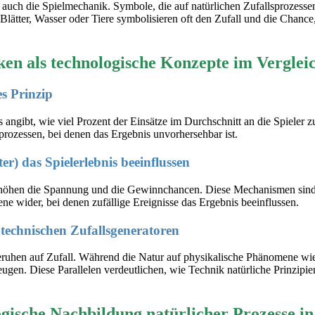
n auch die Spielmechanik. Symbole, die auf natürlichen Zufallsprozesse
Blätter, Wasser oder Tiere symbolisieren oft den Zufall und die Chance
n als technologische Konzepte im Verglei
es Prinzip
 angibt, wie viel Prozent der Einsätze im Durchschnitt an die Spieler 
sprozessen, bei denen das Ergebnis unvorhersehbar ist.
er) das Spielerlebnis beeinflussen
öhen die Spannung und die Gewinnchancen. Diese Mechanismen sind du
ne wider, bei denen zufällige Ereignisse das Ergebnis beeinflussen.
 technischen Zufallsgeneratoren
eruhen auf Zufall. Während die Natur auf physikalische Phänomene wie
eugen. Diese Parallelen verdeutlichen, wie Technik natürliche Prinzip
ogische Nachbildung natürlicher Prozesse in