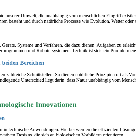
nte unserer Umwelt, die unabhängig vom menschlichen Eingriff existi
hren besteht und durch natürliche Prozesse wie Evolution, Wetter oder G
Geräte, Systeme und Verfahren, die dazu dienen, Aufgaben zu erleicht
programmen und Robotersystemen. Technik ist stets ein Produkt mensch
 beiden Bereichen
 zahlreiche Schnittstellen. So dienen natürliche Prinzipien oft als V
rundlegende Unterschied liegt darin, dass Natur unabhängig vom Mensc
chnologische Innovationen
en
ien in technische Anwendungen. Hierbei werden die effizienten Lösungen
vativen Designs, die sich an biologischen Vorbildern orientieren.